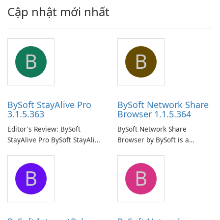
Cập nhật mới nhất
B
B
BySoft StayAlive Pro
BySoft Network Share
3.1.5.363
Browser 1.1.5.364
Editor's Review: BySoft
BySoft Network Share
StayAlive Pro BySoft StayAlive
Browser by BySoft is a
Pro is a reliable software
comprehensive software
application designed to
application that allows users
B
B
ensure the continuous and
to easily browse and manage
uninterrupted operation of
shared folders on their
your computer system.
network.