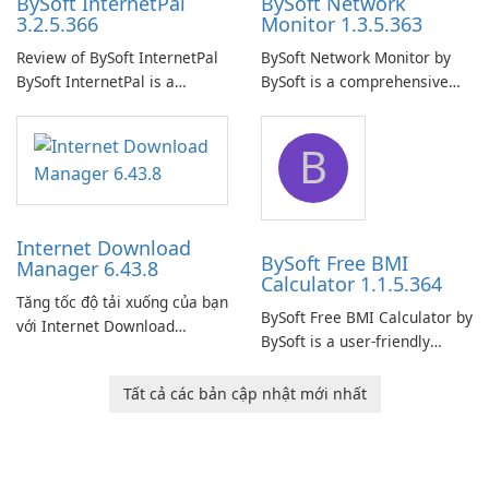
BySoft InternetPal
BySoft Network
3.2.5.366
Monitor 1.3.5.363
Review of BySoft InternetPal
BySoft Network Monitor by
BySoft InternetPal is a
BySoft is a comprehensive
comprehensive software
network monitoring software
application designed to
designed to help businesses
B
monitor your internet
effectively manage their
connection and provide real-
network infrastructure.
time insights into its
performance.
Internet Download
BySoft Free BMI
Manager 6.43.8
Calculator 1.1.5.364
Tăng tốc độ tải xuống của bạn
BySoft Free BMI Calculator by
với Internet Download
BySoft is a user-friendly
Manager!
software application
designed to help you
Tất cả các bản cập nhật mới nhất
calculate your Body Mass
Index quickly and accurately.