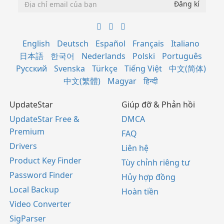
English
Deutsch
Español
Français
Italiano
日本語
한국어
Nederlands
Polski
Português
Русский
Svenska
Türkçe
Tiếng Việt
中文(简体)
中文(繁體)
Magyar
हिन्दी
UpdateStar
Giúp đỡ & Phản hồi
UpdateStar Free &
DMCA
Premium
FAQ
Drivers
Liên hệ
Product Key Finder
Tùy chỉnh riêng tư
Password Finder
Hủy hợp đồng
Local Backup
Hoàn tiền
Video Converter
SigParser