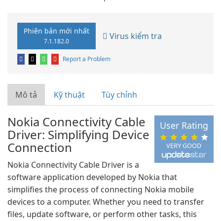
Phiên bản mới nhất
Virus kiểm tra
7.1.182.0
Report a Problem
Mô tả
Kỹ thuật
Tùy chỉnh
Nokia Connectivity Cable
User Rating
Driver: Simplifying Device
Connection
VERY GOOD
Nokia Connectivity Cable Driver is a
software application developed by Nokia that
simplifies the process of connecting Nokia mobile
devices to a computer. Whether you need to transfer
files, update software, or perform other tasks, this