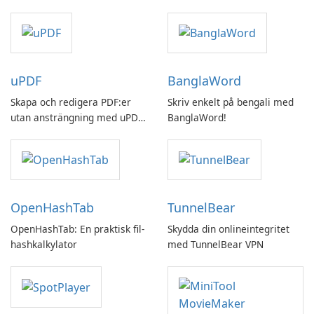
uPDF
BanglaWord
Skapa och redigera PDF:er
Skriv enkelt på bengali med
utan ansträngning med uPDF
BanglaWord!
by UPDF
OpenHashTab
TunnelBear
OpenHashTab: En praktisk fil-
Skydda din onlineintegritet
hashkalkylator
med TunnelBear VPN