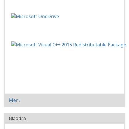
Mer ›
Bläddra