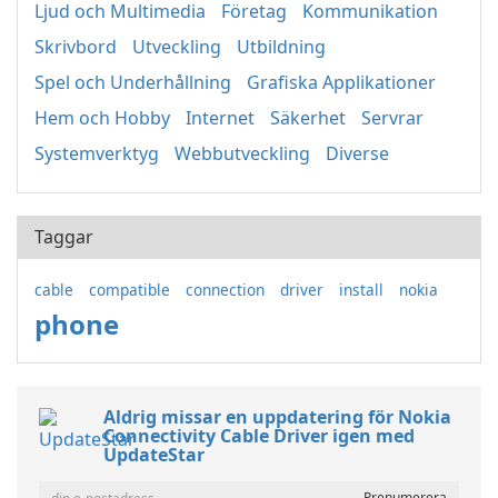
Ljud och Multimedia
Företag
Kommunikation
Skrivbord
Utveckling
Utbildning
Spel och Underhållning
Grafiska Applikationer
Hem och Hobby
Internet
Säkerhet
Servrar
Systemverktyg
Webbutveckling
Diverse
Taggar
cable
compatible
connection
driver
install
nokia
phone
Aldrig missar en uppdatering för Nokia
Connectivity Cable Driver igen med
UpdateStar