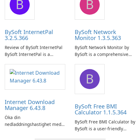
B
B
ensure the continuous and
to easily browse and manage
uninterrupted operation of
shared folders on their
your computer system.
network.
BySoft InternetPal
BySoft Network
3.2.5.366
Monitor 1.3.5.363
Review of BySoft InternetPal
BySoft Network Monitor by
BySoft InternetPal is a
BySoft is a comprehensive
comprehensive software
network monitoring software
application designed to
designed to help businesses
B
monitor your internet
effectively manage their
connection and provide real-
network infrastructure.
time insights into its
performance.
Internet Download
BySoft Free BMI
Manager 6.43.8
Calculator 1.1.5.364
Öka din
BySoft Free BMI Calculator by
nedladdningshastighet med
BySoft is a user-friendly
Internet Download Manager!
software application