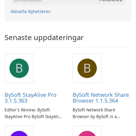
Aktuella Nyhetsbrev
Senaste uppdateringar
B
B
BySoft StayAlive Pro
BySoft Network Share
3.1.5.363
Browser 1.1.5.364
Editor's Review: BySoft
BySoft Network Share
StayAlive Pro BySoft StayAlive
Browser by BySoft is a
Pro is a reliable software
comprehensive software
application designed to
application that allows users