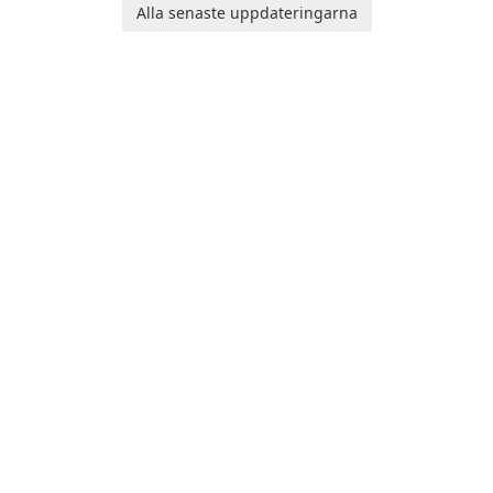
designed to help you
Alla senaste uppdateringarna
calculate your Body Mass
Index quickly and accurately.