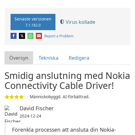
Senaste versionen
Virus kollade
7.1.182.0
Report a Problem
Översyn
Tekniska
Redigera
Smidig anslutning med Nokia
Connectivity Cable Driver!
Människobyggd. AI-förbättrad.
David Fischer
2024-12-24
Förenkla processen att ansluta din Nokia-