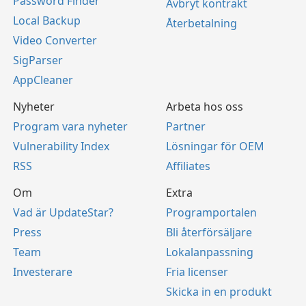
Password Finder
Avbryt kontrakt
Local Backup
Återbetalning
Video Converter
SigParser
AppCleaner
Nyheter
Arbeta hos oss
Program vara nyheter
Partner
Vulnerability Index
Lösningar för OEM
RSS
Affiliates
Om
Extra
Vad är UpdateStar?
Programportalen
Press
Bli återförsäljare
Team
Lokalanpassning
Investerare
Fria licenser
Skicka in en produkt