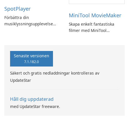
SpotPlayer
MiniTool MovieMaker
Förbättra din
musiklyssningsupplevelse
Skapa enkelt fantastiska
med SpotPlayer
filmer med MiniTool
MovieMaker.
Senaste versionen
7.1.182.0
Säkert och gratis nedladdningar kontrolleras av
UpdateStar
Håll dig uppdaterad
med UpdateStar freeware.