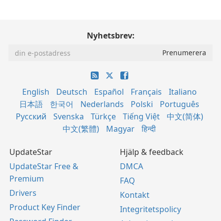
Nyhetsbrev:
English
Deutsch
Español
Français
Italiano
日本語
한국어
Nederlands
Polski
Português
Русский
Svenska
Türkçe
Tiếng Việt
中文(简体)
中文(繁體)
Magyar
हिन्दी
UpdateStar
Hjälp & feedback
UpdateStar Free &
DMCA
Premium
FAQ
Drivers
Kontakt
Product Key Finder
Integritetspolicy