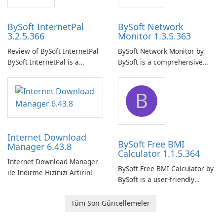
BySoft InternetPal
BySoft Network
3.2.5.366
Monitor 1.3.5.363
Review of BySoft InternetPal
BySoft Network Monitor by
BySoft InternetPal is a
BySoft is a comprehensive
comprehensive software
network monitoring software
application designed to
designed to help businesses
B
monitor your internet
effectively manage their
connection and provide real-
network infrastructure.
time insights into its
performance.
Internet Download
BySoft Free BMI
Manager 6.43.8
Calculator 1.1.5.364
Internet Download Manager
BySoft Free BMI Calculator by
ile İndirme Hızınızı Artırın!
BySoft is a user-friendly
software application
designed to help you
Tüm Son Güncellemeler
calculate your Body Mass