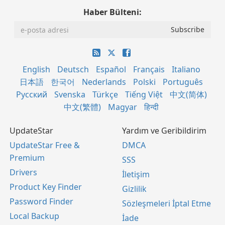
Haber Bülteni:
English
Deutsch
Español
Français
Italiano
日本語
한국어
Nederlands
Polski
Português
Русский
Svenska
Türkçe
Tiếng Việt
中文(简体)
中文(繁體)
Magyar
हिन्दी
UpdateStar
Yardım ve Geribildirim
UpdateStar Free &
DMCA
Premium
SSS
Drivers
İletişim
Product Key Finder
Gizlilik
Password Finder
Sözleşmeleri İptal Etme
Local Backup
İade