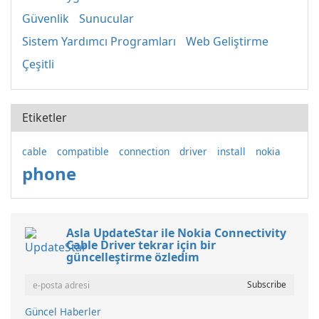
Güvenlik
Sunucular
Sistem Yardımcı Programları
Web Geliştirme
Çeşitli
Etiketler
cable
compatible
connection
driver
install
nokia
phone
Asla UpdateStar ile Nokia Connectivity
Cable Driver tekrar için bir
güncelleştirme özledim
Güncel Haberler