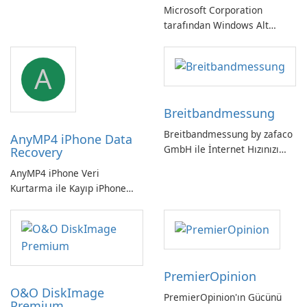
Microsoft Corporation
tarafından Windows Alt
Sistemi WSLg Önizleme -
Linux ve Windows
A
ortamlarının sorunsuz
entegrasyonu için
vazgeçilmez bir araç.
Breitbandmessung
Breitbandmessung by zafaco
AnyMP4 iPhone Data
GmbH ile İnternet Hızınızı
Recovery
Kontrol Edin!
AnyMP4 iPhone Veri
Kurtarma ile Kayıp iPhone
Verilerini Kolayca Kurtarın
PremierOpinion
O&O DiskImage
PremierOpinion'ın Gücünü
Premium