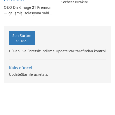
Serbest Bırakın!
O&O DiskImage 21 Premium
— gelişmiş izolasyona sahip
güçlü, Alman yapımı tam
sistem yedekleme
Son Sürüm
7.1.182.0
Güvenli ve ücretsiz indirme UpdateStar tarafından kontrol
Kalış güncel
UpdateStar ile ücretsiz.