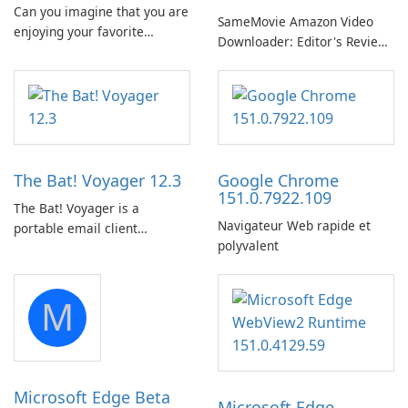
Can you imagine that you are
SameMovie Amazon Video
enjoying your favorite
Downloader: Editor's Review
Amazon movies or TV shows
SameMovie Amazon Video
lying on the beach, camping
Downloader is a desktop
in the woods or even during
utility for saving Amazon
your long commute to work
Prime Video titles and other
by subway?
Amazon web-player content
to local drives in MP4 or MKV.
The Bat! Voyager 12.3
Google Chrome
151.0.7922.109
The Bat! Voyager is a
Navigateur Web rapide et
portable email client
polyvalent
software which you can
launch from any USB or
portable media on any
M
computer running Microsoft
Windows.
Microsoft Edge Beta
Microsoft Edge