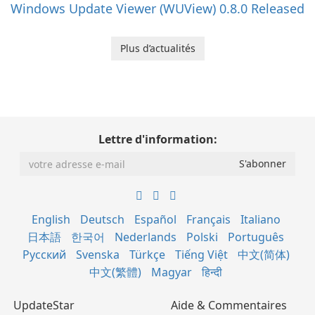
Windows Update Viewer (WUView) 0.8.0 Released
Plus d’actualités
Lettre d'information:
English
Deutsch
Español
Français
Italiano
日本語
한국어
Nederlands
Polski
Português
Русский
Svenska
Türkçe
Tiếng Việt
中文(简体)
中文(繁體)
Magyar
हिन्दी
UpdateStar
Aide & Commentaires