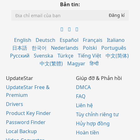
Bản tin:
English
Deutsch
Español
Français
Italiano
日本語
한국어
Nederlands
Polski
Português
Русский
Svenska
Türkçe
Tiếng Việt
中文(简体)
中文(繁體)
Magyar
हिन्दी
UpdateStar
Giúp đỡ & Phản hồi
UpdateStar Free &
DMCA
Premium
FAQ
Drivers
Liên hệ
Product Key Finder
Tùy chỉnh riêng tư
Password Finder
Hủy hợp đồng
Local Backup
Hoàn tiền