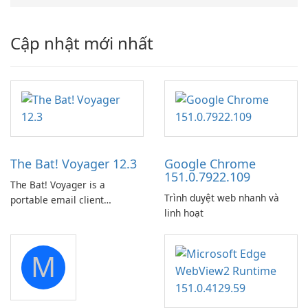
Cập nhật mới nhất
The Bat! Voyager 12.3
Google Chrome
151.0.7922.109
The Bat! Voyager is a
Trình duyệt web nhanh và
portable email client
linh hoạt
software which you can
launch from any USB or
portable media on any
M
computer running Microsoft
Windows.