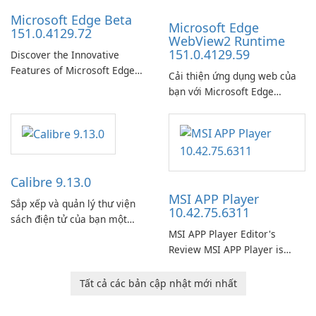
Microsoft Edge Beta
Microsoft Edge
151.0.4129.72
WebView2 Runtime
151.0.4129.59
Discover the Innovative
Features of Microsoft Edge
Cải thiện ứng dụng web của
Beta: The Future of Web
bạn với Microsoft Edge
Browsing Microsoft Edge
WebView2 Runtime!
Beta, developed by Microsoft
Corporation, is shaping the
landscape of modern web
browsers with its cutting-
edge features and seamless
Calibre 9.13.0
user …
MSI APP Player
Sắp xếp và quản lý thư viện
10.42.75.6311
sách điện tử của bạn một
MSI APP Player Editor's
cách dễ dàng bằng Calibre.
Review MSI APP Player is
MSI’s Windows Android
emulator built atop the
Tất cả các bản cập nhật mới nhất
BlueStacks engine and tuned
for MSI hardware.