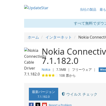
当社の製品
最
すべて無料でダウ
ホーム
インターネット
Nokia Connectiv
Nokia Connectivi
7.1.182.0
Nokia
❘
7.5MB
❘
フリーウェア
❘
Win
108
票から
最新バージョン
ウイルス チェック
7.1.182.0
Report a Problem