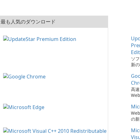
最も人気のダウンロード
Upd
Pr
Edi
ソフ
新の
とは、
Goo
Pre
でか
Ch
簡単
高速
た。
We
Mic
We
の新
Mic
Vis