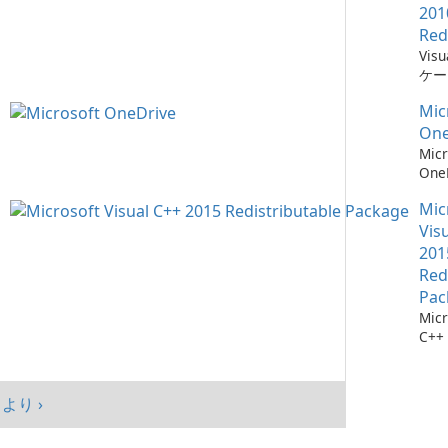
201
Red
Vis
ケー
に不
Mic
ーネ
One
Micr
One
イル
Mic
Vis
201
Red
Pac
Micr
C++
可能
シス
マン
より ›
まし