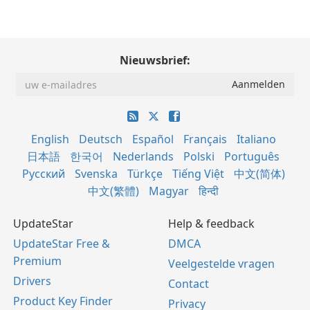
Nieuwsbrief:
English
Deutsch
Español
Français
Italiano
日本語
한국어
Nederlands
Polski
Português
Русский
Svenska
Türkçe
Tiếng Việt
中文(简体)
中文(繁體)
Magyar
हिन्दी
UpdateStar
Help & feedback
UpdateStar Free &
DMCA
Premium
Veelgestelde vragen
Drivers
Contact
Product Key Finder
Privacy