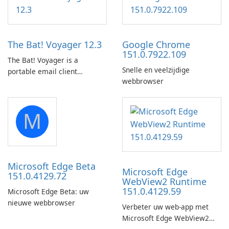
utility for saving Amazon
your long commute to work
Prime Video titles and other
by subway?
Amazon web-player content
to local drives in MP4 or MKV.
The Bat! Voyager 12.3
Google Chrome
151.0.7922.109
The Bat! Voyager is a
Snelle en veelzijdige
portable email client
webbrowser
software which you can
launch from any USB or
portable media on any
M
computer running Microsoft
Windows.
Microsoft Edge Beta
Microsoft Edge
151.0.4129.72
WebView2 Runtime
151.0.4129.59
Microsoft Edge Beta: uw
nieuwe webbrowser
Verbeter uw web-app met
Microsoft Edge WebView2