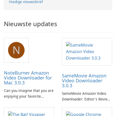
Huidige nieuwsbrief
Nieuwste updates
N
NoteBurner Amazon
SameMovie Amazon
Video Downloader for
Video Downloader
Mac 3.0.3
3.0.3
Can you imagine that you are
SameMovie Amazon Video
enjoying your favorite
Downloader: Editor's Review
Amazon movies or TV shows
SameMovie Amazon Video
lying on the beach, camping
Downloader is a desktop
in the woods or even during