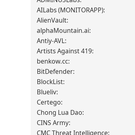
AILabs (MONITORAPP):
AlienVault:
alphaMountain.ai:
Antiy-AVL:
Artists Against 419:
benkow.cc:
BitDefender:
BlockList:
Blueliv:
Certego:
Chong Lua Dao:
CINS Army:
CMC Threat Intelligence: