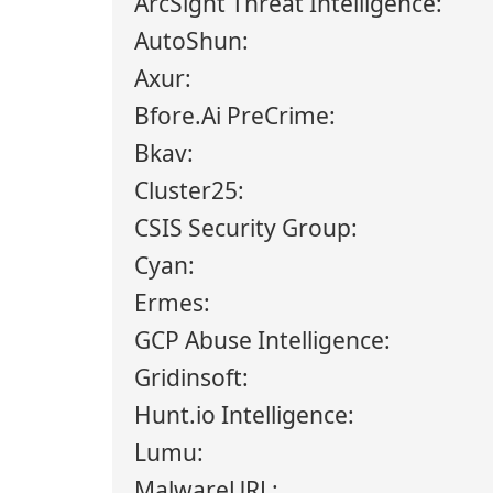
ArcSight Threat Intelligence:
AutoShun:
Axur:
Bfore.Ai PreCrime:
Bkav:
Cluster25:
CSIS Security Group:
Cyan:
Ermes:
GCP Abuse Intelligence:
Gridinsoft:
Hunt.io Intelligence:
Lumu:
MalwareURL: