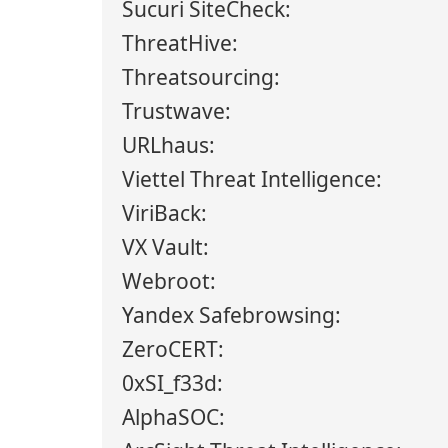
Sucuri SiteCheck:
ThreatHive:
Threatsourcing:
Trustwave:
URLhaus:
Viettel Threat Intelligence:
ViriBack:
VX Vault:
Webroot:
Yandex Safebrowsing:
ZeroCERT:
0xSI_f33d:
AlphaSOC: