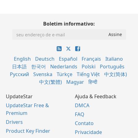
Boletim informativo:
English
Deutsch
Español
Français
Italiano
日本語
한국어
Nederlands
Polski
Português
Русский
Svenska
Türkçe
Tiếng Việt
中文(简体)
中文(繁體)
Magyar
हिन्दी
UpdateStar
Ajuda & Feedback
UpdateStar Free &
DMCA
Premium
FAQ
Drivers
Contato
Product Key Finder
Privacidade