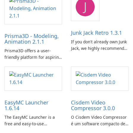
J
BlueStacks engine and tuned
for MSI hardware.
Junk Jack Retro 1.3.1
Prisma3D - Modeling,
Animation 2.1.1
If you don't already own Junk
Jack, we highly recommend
Prisma3D offers a user-
purchasing it before
friendly platform for aspiring
considering Junk Jack Retro.
3D creators to bring their
This game is where it all
imagination to life. With a
began! Junk Jack Retro,
wide range of tools and
formerly known as Junk Jack,
features, this app allows
now offers widescreen
users to easily design 3D
support.
models and generate
EasyMC Launcher
Cisdem Video
captivating animated scenes.
1.6.14
Compressor 3.0.0
The EasyMC Launcher is a
O Cisdem Video Compressor
free and easy-to-use
é um software compacto de
Minecraft launcher
compressão de vídeo para