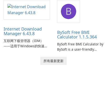
application designed to
designed to help businesses
B
monitor your internet
effectively manage their
connection and provide real-
network infrastructure.
time insights into its
performance.
Internet Download
BySoft Free BMI
Manager 6.43.8
Calculator 1.1.5.364
互联网下载管理器（IDM）
BySoft Free BMI Calculator by
——适用于Windows的快速可
BySoft is a user-friendly
靠下载管理器 Tonec Inc. 的互
software application
联网下载管理器（IDM）是
designed to help you
所有最新更新
Microsoft Windows 的历史悠
calculate your Body Mass
久的下载加速器和管理器，专
Index quickly and accurately.
注于速度、可靠性和紧密的浏
览器集成。IDM 采用动态文件
分割、多部分下载和连接重用
来加快下载速度，提供强大的
简历和恢复功能，并提供获取
流媒体和批处理站点资源以供
离线使用的工具。Tonec 的定