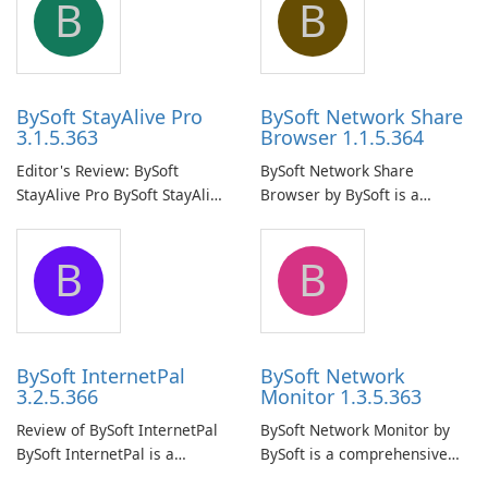
B
B
BySoft StayAlive Pro
BySoft Network Share
3.1.5.363
Browser 1.1.5.364
Editor's Review: BySoft
BySoft Network Share
StayAlive Pro BySoft StayAlive
Browser by BySoft is a
Pro is a reliable software
comprehensive software
application designed to
application that allows users
B
B
ensure the continuous and
to easily browse and manage
uninterrupted operation of
shared folders on their
your computer system.
network.
BySoft InternetPal
BySoft Network
3.2.5.366
Monitor 1.3.5.363
Review of BySoft InternetPal
BySoft Network Monitor by
BySoft InternetPal is a
BySoft is a comprehensive
comprehensive software
network monitoring software